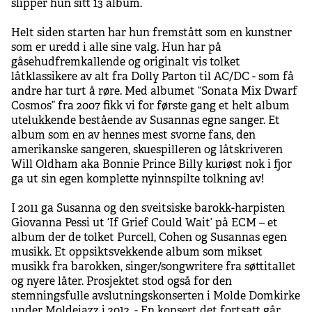
slipper hun sitt 13 album.
Helt siden starten har hun fremstått som en kunstner
som er uredd i alle sine valg. Hun har på
gåsehudfremkallende og originalt vis tolket
låtklassikere av alt fra Dolly Parton til AC/DC - som få
andre har turt å røre. Med albumet “Sonata Mix Dwarf
Cosmos” fra 2007 fikk vi for første gang et helt album
utelukkende bestående av Susannas egne sanger. Et
album som en av hennes mest svorne fans, den
amerikanske sangeren, skuespilleren og låtskriveren
Will Oldham aka Bonnie Prince Billy kuriøst nok i fjor
ga ut sin egen komplette nyinnspilte tolkning av!
I 2011 ga Susanna og den sveitsiske barokk-harpisten
Giovanna Pessi ut ‘If Grief Could Wait’ på ECM – et
album der de tolket Purcell, Cohen og Susannas egen
musikk. Et oppsiktsvekkende album som mikset
musikk fra barokken, singer/songwritere fra søttitallet
og nyere låter. Prosjektet stod også for den
stemningsfulle avslutningskonserten i Molde Domkirke
under Moldejazz i 2012. - En konsert det fortsatt går