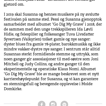
gjetord om.
I 2019 skal Susanna og hennes musikere på ny avslutte
festivalen på samme sted. Pessi og Susanna gjenopptok
samarbeidet med albumet “Go Dig My Grave” i 2018, der
de sammen med den unge trekkspilleren Ida Løvli
Hidle, og felespiller og folkesanger Tuva Livsdatter
Syvertsen (Valkyrien) tolket gamle og nye sanger:
dyster blues fra gamle 78-plater, barokkmusikk og ikke
mindre vakker-dystre nye sanger. I sentrum står alltid
Susannas sterkt formidlende stemme og uttrykk, som
noen ganger gir assosiasjoner til med-søstre som Joni
Mitchell og Judy Collins, og andre ganger til den
eksperimentelle og operatiske Klaus Nomi. Albumet
“Go Dig My Grave” ble av mange beskrevet som et nytt
karrierehøydepunkt for Susanna, og vi kan garantere
en stemningsfull og bevegende opplevelse i Molde
Domkirke.